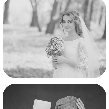
Svadobné 
portréty