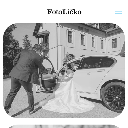
FotoLičko
Svadobné 
príbehy